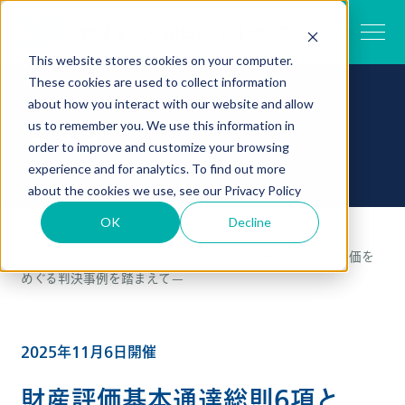
This website stores cookies on your computer.
These cookies are used to collect information
about how you interact with our website and allow
セミナー
us to remember you. We use this information in
order to improve and customize your browsing
experience and for analytics. To find out more
about the cookies we use, see our
Privacy Policy
OK
Decline
TOP
セミナー一覧
財産評価基本通達総則6項とは？ —近年の未上場株式の評価を
めぐる判決事例を踏まえて—
2025年11月6日開催
財産評価基本通達総則6項と