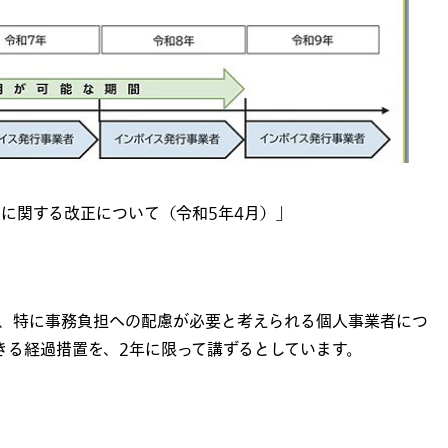
度に関する改正について（令和
5
年
4
月）」
、特に事務負担への配慮が必要と考えられる個人事業者につ
きる経過措置を、
2
年に限って講ずるとしています。