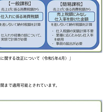
度に関する改正について（令和
5
年
4
月）」
期間まで適用可能とされています。