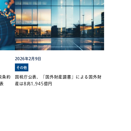
2026年2月9日
その他
税条約
国税庁公表、「国外財産調書」による国外財
表
産は8兆1,945億円