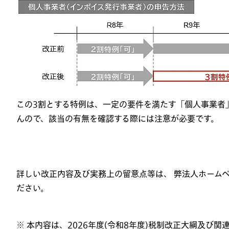
この
3
割とする特例は、一定の要件を満たす「個人事業者
んので、該当の有無を確認する際には注意が必要です。
詳しい改正内容及び実務上の留意点等は、 弊法人ホーム
ださい。
※ 本内容は、
2026
年度
(
令和
8
年度
)
税制改正大綱及び関