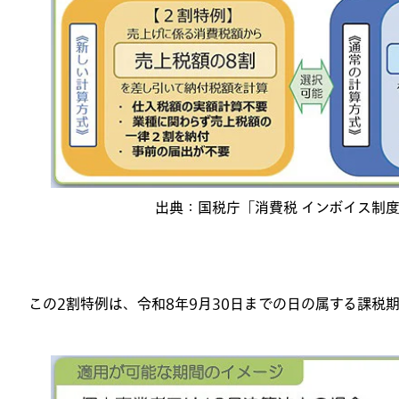
出典：国税庁「消費税 インボイス制
この
2
割特例は、令和
8
年
9
月
30
日までの日の属する課税