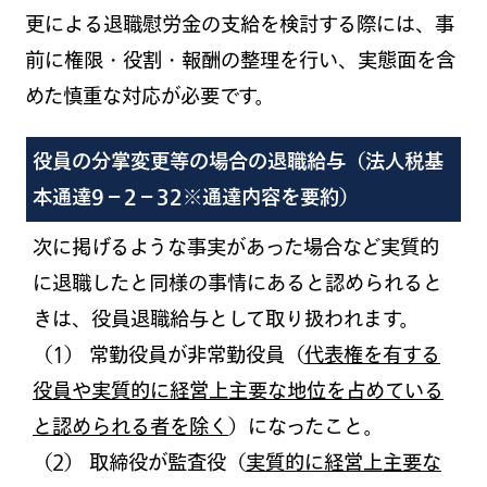
更による退職慰労金の支給を検討する際には、事
前に権限・役割・報酬の整理を行い、実態面を含
めた慎重な対応が必要です。
役員の分掌変更等の場合の退職給与（法人税基
本通達9－2－32※通達内容を要約）
次に掲げるような事実があった場合など実質的
に退職したと同様の事情にあると認められると
きは、役員退職給与として取り扱われます。
（
1
） 常勤役員が非常勤役員（
代表権を有する
役員や実質的に経営上主要な地位を占めている
と認められる
者を除く
）になったこと。
（
2
）
取締役が監査役（
実質的に経営上主要な