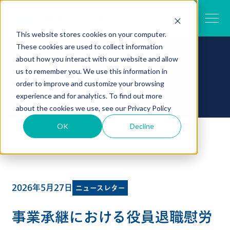
This website stores cookies on your computer.
These cookies are used to collect information
about how you interact with our website and allow
税のトピックス
us to remember you. We use this information in
order to improve and customize your browsing
experience and for analytics. To find out more
about the cookies we use, see our
Privacy Policy
OK
Decline
TOP
税のトピックス一覧
事業承継における役員退職慰労金の税務上のポイント
2026年5月27日
ニュースレター
事業承継における役員退職慰労