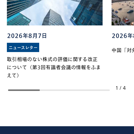
2026年8月7日
2026
ニュースレター
中国「対
取引相場のない株式の評価に関する改正
について（第3回有識者会議の情報をふま
えて）
1
/
4