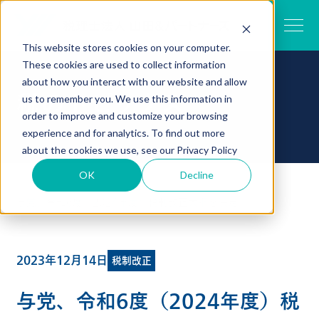
This website stores cookies on your computer.
These cookies are used to collect information
about how you interact with our website and allow
税のトピックス
us to remember you. We use this information in
order to improve and customize your browsing
experience and for analytics. To find out more
about the cookies we use, see our
Privacy Policy
OK
Decline
TOP
税のトピックス一覧
与党、令和6度（2024年度）税制改正大綱を決定
2023年12月14日
税制改正
与党、令和6度（2024年度）税