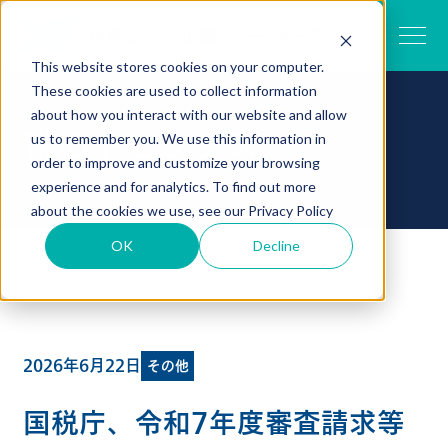
This website stores cookies on your computer.
These cookies are used to collect information
about how you interact with our website and allow
税のトピックス
us to remember you. We use this information in
order to improve and customize your browsing
experience and for analytics. To find out more
about the cookies we use, see our
Privacy Policy
OK
Decline
TOP
税のトピックス一覧
国税庁、令和7年度審査請求等の概要を公表
2026年6月22日
その他
国税庁、令和7年度審査請求等