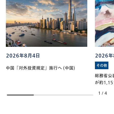
2026年8月4日
2026
その他
中国「対外投資規定」施行へ (中国)
総務省公
が約1,1
1
/
4