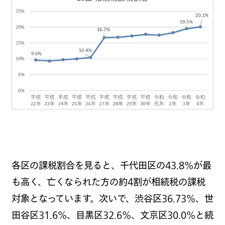
各区の課税割合を見ると、千代田区の
43.8
％が最
も高く、亡くなられた方の約
4
割が相続税の課税
対象となっています。次いで、渋谷区
36.73
％、世
田谷区
31.6
％、目黒区
32.6
％、文京区
30.0
％と続