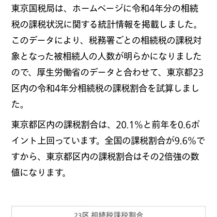
東京国税局は、ホームページに令和
4
年分の相続
税の課税状況に関する統計情報を掲載しました。
このデータにより、税務署ごとの相続税の課税対
象となった被相続人の人数が明らかになりました
ので、厚生労働省のデータと合わせて、東京都
23
区内の令和
4
年分相続税の課税割合を試算しまし
た。
東京都区内の課税割合は、
20.1
％と前年を
0.6
ポ
イント上回っています。全国の課税割合が
9.6
％で
すから、東京都区内の課税割合はその
2
倍強の数
値になります。