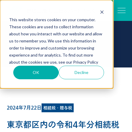
This website stores cookies on your computer.
These cookies are used to collect information
about how you interact with our website and allow
税のトピックス
us to remember you. We use this information in
order to improve and customize your browsing
experience and for analytics. To find out more
about the cookies we use, see our
Privacy Policy
OK
Decline
TOP
税のトピックス一覧
東京都区内の令和4年分相続税の課税割合
2024年7月22日
相続税・贈与税
東京都区内の令和4年分相続税