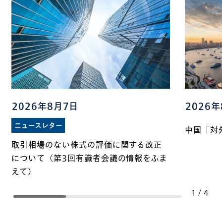
2026年8月7日
2026
ニュースレター
中国「対
取引相場のない株式の評価に関する改正
について（第3回有識者会議の情報をふま
えて）
1
/
4